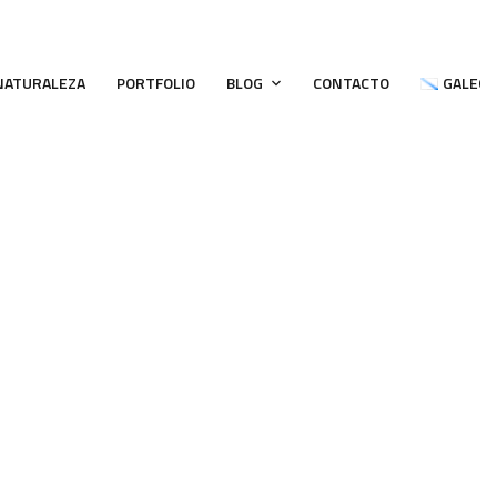
 NATURALEZA
PORTFOLIO
BLOG
CONTACTO
GALEG
Categorías:
Edificios de
viviendas
HOME
PORTFOLIO
EDIFICIOS DE VIVIENDAS