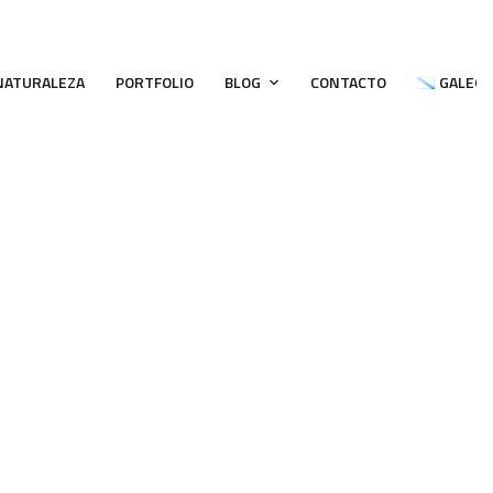
 NATURALEZA
PORTFOLIO
BLOG
CONTACTO
GALEG
Nave
HOME
PORTFOLIO
EDIFICACIÓN INDUSTRIAL
NAVE