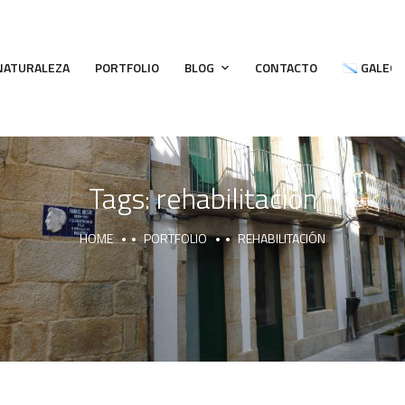
 NATURALEZA
PORTFOLIO
BLOG
CONTACTO
GALEG
Tags:
rehabilitación
HOME
PORTFOLIO
REHABILITACIÓN