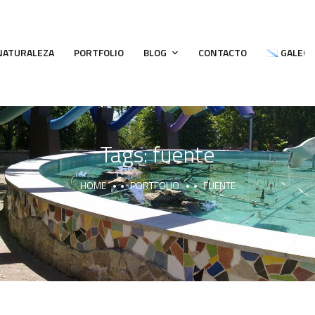
 NATURALEZA
PORTFOLIO
BLOG
CONTACTO
GALEG
Tags:
fuente
HOME
PORTFOLIO
FUENTE